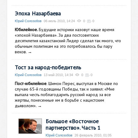
Эпоха Назарбаева
Юрий Солозобов
06 июль 2010, 14:24
0
0
Юбилейное.
Будущие историки назовут наше время
«эпохой Назарбаева». За два постсоветских
десятилетия казахстанский Лидер сделал так много, что
обычным политикам на это потребовалось бы пару
веков.
→
Тост за народ-победитель
Юрий Солозобов
13 май 2010, 14:34
0
0
Пост-юбилейное
. Шимон Перес, выступая в Москве по
случаю 65-й годовщины Победы, так и заявил: «Мне
выпала честь поблагодарить русский народ за все
жертвы, понесенные им в борьбе с нацистским
дьяволом».
→
Большое «Восточное
партнерство». Часть 1
Юрий Солозобов
26 февраль 2010, 01:05