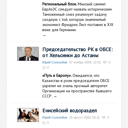
Региональный блок.
Минский саммит
ЕврАзЭС следует назвать историческим.
Таможенный союз реализует задачу
сходную с той, которую знаменитый
экономист Фридрих Лист поставил в XIX
веке для Германии.
→
Председательство РК в ОБСЕ:
от Хельсинки до Астаны
Юрий Солозобов
07 ноябрь 2009, 12:52
0
0
«Путь в Европу».
Ожидается, что
Казахстан в роли председателя ОБСЕ
укрепит не очень прочный авторитет
Организации на пространстве бывшего
СССР.
→
Енисейский водораздел
Юрий Солозобов
25 август 2009, 02:11
0
0