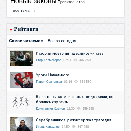
Новые законы
Правительство
все темы →
Рейтинги
Самое читаемое
Все за сегодня
История моего пятидесятисемитства
Егор Холмогоров
02:14
407 850
Уроки Навального
Павел Святенков
01:14
364 580
Всё, что вы хотели знать о педофилии, но
боялись спросить
Константин Крылов
11:30
359 288
Серебренников: режиссерская трагедия
Игорь Караулов
14:50
347 258