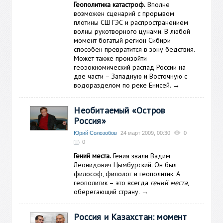
Геополитика катастроф.
Вполне
возможен сценарий с прорывом
плотины СШ ГЭС и распространением
волны рукотворного цунами. В любой
момент богатый регион Сибири
способен превратится в зону бедствия.
Может также произойти
геоэокномический распад России на
две части – Западную и Восточную с
водоразделом по реке Енисей.
→
Необитаемый «Остров
Россия»
Юрий Солозобов
24 март 2009, 00:30
0
0
Гений места.
Гения звали Вадим
Леонидович Цымбурский. Он был
философ, филолог и геополитик. А
геополитик – это всегда
гений места
,
оберегающий страну.
→
Россия и Казахстан: момент