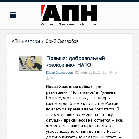
АПН
»
Авторы
»
Юрий Солозобов
Польша: добровольный
«заложник» НАТО
Юрий Солозобов
02 июнь 2016, 17:15
0
0
Новая Холодная война?
При
размещении "Томагавков" в Румынии и
Польше, что на тысячу — полторы
километров ближе к границам России,
подлётное время вдвое сократится. В
таких условиях времени на оценку
ситуации практически не остаётся — всё,
что может квалифицироваться как
угроза ядерного нападения на Россию,
должно вызвать немедленный ответ.
→