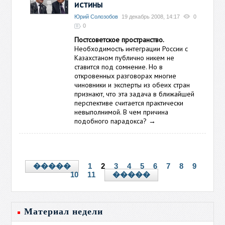
истины
Юрий Солозобов
19 декабрь 2008, 14:17
0
0
Постсоветское пространство.
Необходимость интеграции России с
Казахстаном публично никем не
ставится под сомнение. Но в
откровенных разговорах многие
чиновники и эксперты из обеих стран
признают, что эта задача в ближайшей
перспективе считается практически
невыполнимой. В чем причина
подобного парадокса?
→
1
2
3
4
5
6
7
8
9
�����
10
11
�����
Материал недели