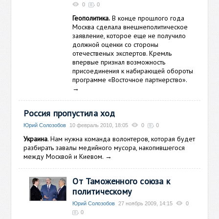
0
0
Геополитика.
В конце прошлого года
Москва сделала внешнеполитическое
заявление, которое еще не получило
должной оценки со стороны
отечественых экспертов. Кремль
впервые признал возможность
присоединения к набирающей обороты
программе «Восточное партнерство».
→
Россия пропустила ход
Юрий Солозобов
10 февраль 2010, 18:05
0
0
Украина
. Нам нужна команда волонтеров, которая будет
разбирать завалы медийного мусора, накопившегося
между Москвой и Киевом.
→
От Таможенного союза к
политическому
Юрий Солозобов
27 ноябрь 2009, 14:15
0
0