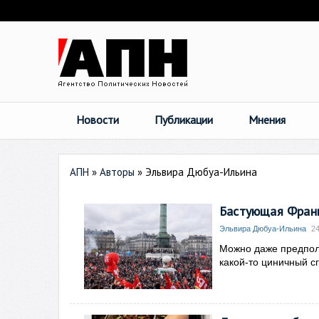
Новости
Публикации
Мнения
АПН
»
Авторы
»
Эльвира Дюбуа-Ильина
Бастующая Франц
Эльвира Дюбуа-Ильина
24
Можно даже предполо
какой-то циничный с