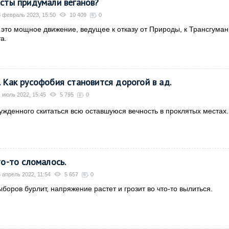
исты придумали веганов?
 февраль 2023, 15:50
10 409
0
 это мощное движение, ведущее к отказу от Природы, к Трансгуман
а.
 Как русофобия становится дорогой в ад.
 июль 2022, 15:45
5 795
0
ужденного скитаться всю оставшуюся вечность в проклятых местах
то-то сломалось.
 апрель 2022, 11:54
5 657
0
боров бурлит, напряжение растет и грозит во что-то вылиться.