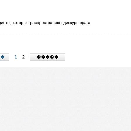
идиоты, которые распространяют дискурс врага.
1
2
��
�����