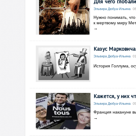
Для чего глобал
Эльвира Дюбуа-Ильина
08
Нужно понимать, что
к мертвому миру Мет
→
Казус Марковича.
Эльвира Дюбуа-Ильина
01
История Голлума, ос
Кажется, у них ч
Эльвира Дюбуа-Ильина
05
Франция накануне вы
→