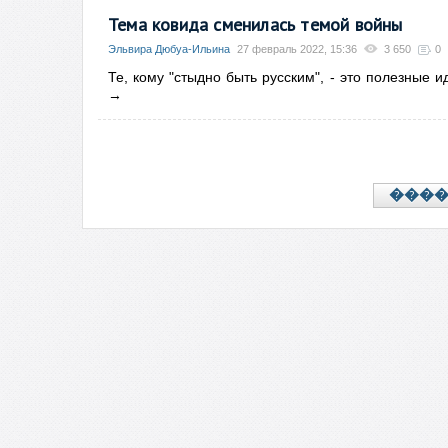
Тема ковида сменилась темой войны
Эльвира Дюбуа-Ильина
27 февраль 2022, 15:36
3 650
0
Те, кому "стыдно быть русским", - это полезные 
→
���