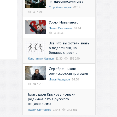
пятидесятисемитства
Егор Холмогоров
02:14
407 799
Уроки Навального
Павел Святенков
01:14
364 530
Всё, что вы хотели знать
о педофилии, но
боялись спросить
Константин Крылов
11:30
359 240
Серебренников:
режиссерская трагедия
Игорь Караулов
14:50
347 210
Благодаря Крылову исчезли
родимые пятна русского
национализма
Павел Святенков
14:48
343 381