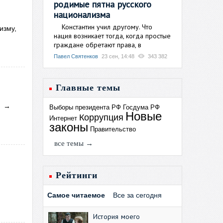
родимые пятна русского
национализма
Константин учил другому. Что
изму,
нация возникает тогда, когда простые
граждане обретают права, в
Павел Святенков
23 сен, 14:48
343 382
Главные темы
→
Выборы президента РФ
Госдума РФ
.
Новые
Коррупция
Интернет
законы
Правительство
все темы →
Рейтинги
Самое читаемое
Все за сегодня
История моего