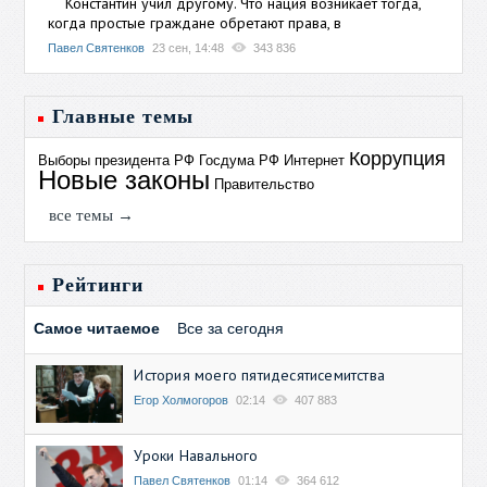
Константин учил другому. Что нация возникает тогда,
когда простые граждане обретают права, в
Павел Святенков
23 сен, 14:48
343 836
Главные темы
Коррупция
Выборы президента РФ
Госдума РФ
Интернет
Новые законы
Правительство
все темы →
Рейтинги
Самое читаемое
Все за сегодня
История моего пятидесятисемитства
Егор Холмогоров
02:14
407 883
Уроки Навального
Павел Святенков
01:14
364 612