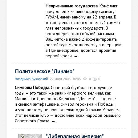
Непризнанные государства
. Конфликт
приурочен к кишиневскому саммиту
ГУУАМ, намеченному на 22 апреля. В
тот же день состоится ответный саммит
глав непризнанных государств. В
преддверии этих событий вассалам
Вашингтона важно дискредитировать
российскую миротворческую операцию
в Приднестровье, добиться пролития
первой крови.
→
Политическое "Динамо"
Владимир Букарский
22 март 2005, 10:45
0
0
Символы Победы.
Советский футбол в его лучшие
годы — это такой же знак имперского величия, как
Магнитка и Днепрогэс. Киевское "Динамо" — это ещё
и символ антифашизма, символ героизма и Победы,
и уже поэтому не принадлежит одной только Украине.
Этот великий клуб — достояние всех народов бывшего
Советского Союза.
→
"Либеральная империя"