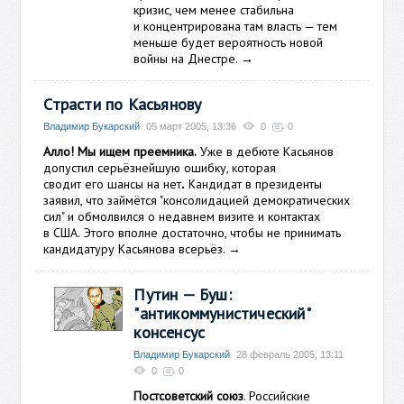
кризис, чем менее стабильна
и концентрирована там власть — тем
меньше будет вероятность новой
войны на Днестре.
→
Страсти по Касьянову
Владимир Букарский
05 март 2005, 13:36
0
0
Алло! Мы ищем преемника.
Уже в дебюте Касьянов
допустил серьёзнейшую ошибку, которая
сводит его шансы на нет
Кандидат в президенты
.
заявил, что займётся "консолидацией демократических
сил" и обмолвился о недавнем визите и контактах
в США.
Этого вполне достаточно, чтобы не принимать
кандидатуру Касьянова всерьёз.
→
Путин — Буш:
"антикоммунистический"
консенсус
Владимир Букарский
28 февраль 2005, 13:11
0
0
Постсоветский союз
. Российские