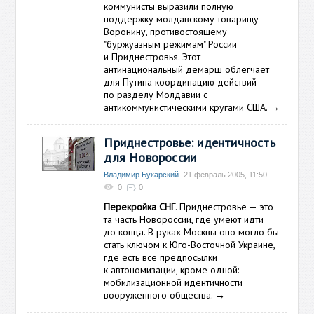
коммунисты выразили полную
поддержку молдавскому товарищу
Воронину, противостоящему
"буржуазным режимам" России
и Приднестровья. Этот
антинациональный демарш облегчает
для Путина координацию действий
по разделу Молдавии с
антикоммунистическими кругами США.
→
Приднестровье: идентичность
для Новороссии
Владимир Букарский
21 февраль 2005, 11:50
0
0
Перекройка СНГ
. Приднестровье — это
та часть Новороссии, где умеют идти
до конца. В руках Москвы оно могло бы
стать ключом к Юго-Восточной Украине,
где есть все предпосылки
к автономизации, кроме одной:
мобилизационной идентичности
вооруженного общества.
→