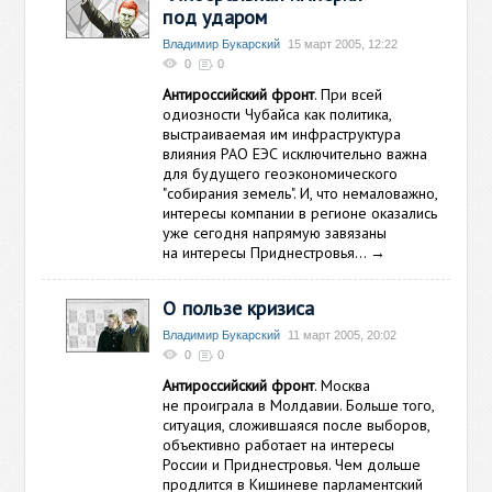
под ударом
Владимир Букарский
15 март 2005, 12:22
0
0
Антироссийский фронт
. При всей
одиозности Чубайса как политика,
выстраиваемая им инфраструктура
влияния РАО ЕЭС исключительно важна
для будущего геоэкономического
"собирания земель". И, что немаловажно,
интересы компании в регионе оказались
уже сегодня напрямую завязаны
на интересы Приднестровья…
→
О пользе кризиса
Владимир Букарский
11 март 2005, 20:02
0
0
Антироссийский фронт
. Москва
не проиграла в Молдавии. Больше того,
ситуация, сложившаяся после выборов,
объективно работает на интересы
России и Приднестровья. Чем дольше
продлится в Кишиневе парламентский