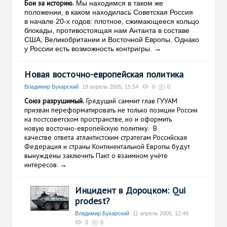
Бои за историю.
Мы находимся в таком же
положении, в каком находилась Советская Россия
в начале 20-х годов: плотное, сжимающееся кольцо
блокады, противостоящая нам Антанта в составе
США, Великобритании и Восточной Европы. Однако
→
у России есть возможность контригры.
Новая восточно-европейская политика
Владимир Букарский
19 апрель 2005, 15:54
0
0
Союз разрушимый.
Грядущий саммит глав ГУУАМ
призван переформатировать не только позиции России
на постсоветском пространстве, но и оформить
новую восточно-европейскую политику. В
качестве ответа атлантистским стратегам Российская
Федерация и страны Континентальной Европы будут
вынуждены заключить Пакт о взаимном учёте
интересов.
→
Инцидент в Дороцком: Qui
prodest?
Владимир Букарский
11 апрель 2005, 12:49
0
0