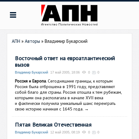
АПН
»
Авторы
»
Владимир Букарский
Восточный ответ на евроатлантический
вызов
Владимир Букарский
17 май 2005, 18:06
0
0
Россия и Европа
. Сегодняшние границы, к которым
Россия была отброшена в 1991 году, представляют
собой благо для страны. Россия отошла к тем рубежам,
которыми она располагала в начале XVII века
и фактически получила уникальный шанс переиграть
свою историю начиная с 1645 года.
→
Пятая Великая Отечественная
Владимир Букарский
12 май 2005, 08:19
0
0