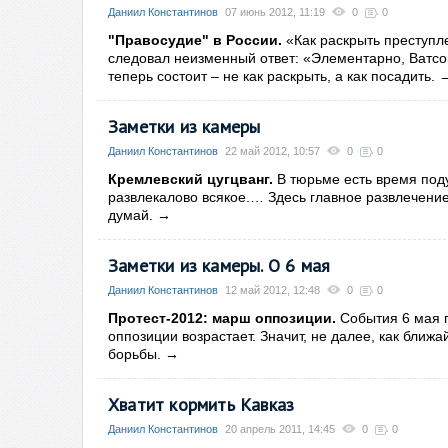
Даниил Константинов
07 июнь 2012, 11:19
0
0
"Правосудие" в России.
«Как раскрыть преступл
следовал неизменный ответ: «Элементарно, Ватсо
теперь состоит – не как раскрыть, а как посадить.
Заметки из камеры
Даниил Константинов
22 май 2012, 10:57
0
0
Кремлевский цугцванг.
В тюрьме есть время поду
развлекалово всякое.… Здесь главное развлечение –
думай.
→
Заметки из камеры. О 6 мая
Даниил Константинов
12 май 2012, 12:48
0
0
Протест-2012: марш оппозиции.
События 6 мая п
оппозиции возрастает. Значит, не далее, как бли
борьбы.
→
Хватит кормить Кавказ
Даниил Константинов
20 апрель 2011, 14:45
0
0