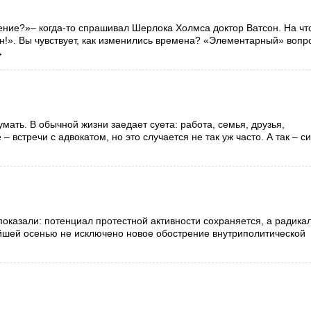
ение?»– когда-то спрашивал Шерлока Холмса доктор Ватсон. На чт
н!». Вы чувствует, как изменились времена? «Элементарный» вопр
→
мать. В обычной жизни заедает суета: работа, семья, друзья,
 встречи с адвокатом, но это случается не так уж часто. А так – с
оказали: потенциал протестной активности сохраняется, а радика
жайшей осенью не исключено новое обострение внутриполитической