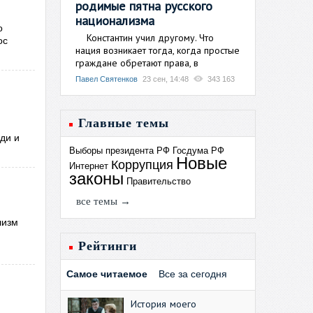
родимые пятна русского
национализма
о
Константин учил другому. Что
ос
нация возникает тогда, когда простые
граждане обретают права, в
Павел Святенков
23 сен, 14:48
343 163
Главные темы
иди и
Выборы президента РФ
Госдума РФ
Новые
Коррупция
Интернет
законы
Правительство
все темы →
лизм
Рейтинги
Самое читаемое
Все за сегодня
История моего