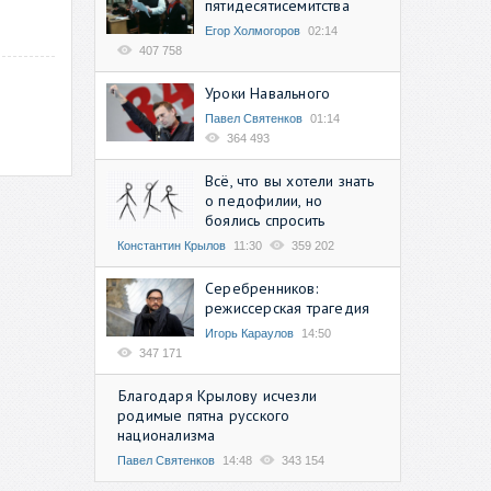
пятидесятисемитства
Егор Холмогоров
02:14
407 758
Уроки Навального
Павел Святенков
01:14
364 493
Всё, что вы хотели знать
о педофилии, но
боялись спросить
Константин Крылов
11:30
359 202
Серебренников:
режиссерская трагедия
Игорь Караулов
14:50
347 171
Благодаря Крылову исчезли
родимые пятна русского
национализма
Павел Святенков
14:48
343 154