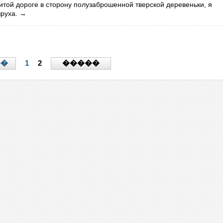
той дороге в сторону полузаброшенной тверской деревеньки, я
руха.
→
1
2
��
�����