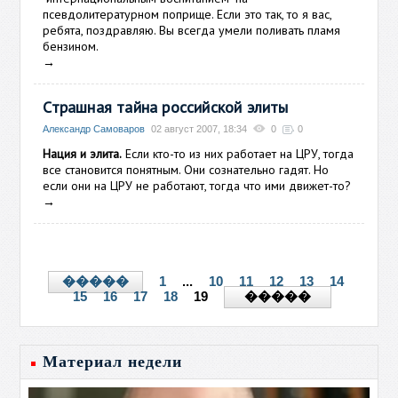
псевдолитературном поприще. Если это так, то я вас,
ребята, поздравляю. Вы всегда умели поливать пламя
бензином.
→
Страшная тайна российской элиты
Александр Самоваров
02 август 2007, 18:34
0
0
Нация и элита.
Если кто-то из них работает на ЦРУ, тогда
все становится понятным. Они сознательно гадят. Но
если они на ЦРУ не работают, тогда что ими движет-то?
→
1
...
10
11
12
13
14
�����
15
16
17
18
19
�����
Материал недели