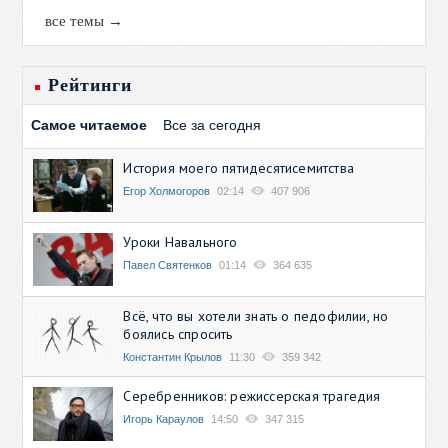
все темы →
Рейтинги
Самое читаемое
Все за сегодня
История моего пятидесятисемитства
Егор Холмогоров
02:14
407 906
Уроки Навального
Павел Святенков
01:14
364 635
Всё, что вы хотели знать о педофилии, но
боялись спросить
Константин Крылов
11:30
359 342
Серебренников: режиссерская трагедия
Игорь Караулов
14:50
347 315