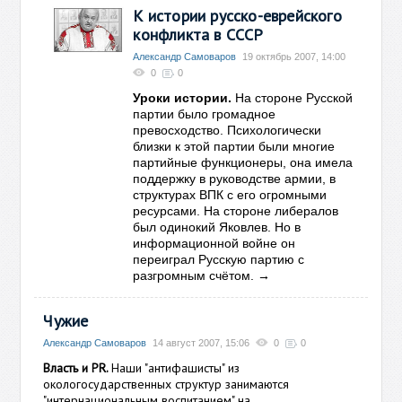
К истории русско-еврейского
конфликта в СССР
Александр Самоваров
19 октябрь 2007, 14:00
0
0
Уроки истории.
На стороне Русской
партии было громадное
превосходство. Психологически
близки к этой партии были многие
партийные функционеры, она имела
поддержку в руководстве армии, в
структурах ВПК с его огромными
ресурсами. На стороне либералов
был одинокий Яковлев. Но в
информационной войне он
переиграл Русскую партию с
→
разгромным счётом.
Чужие
Александр Самоваров
14 август 2007, 15:06
0
0
Власть и PR.
Наши "антифашисты" из
окологосударственных структур занимаются
"интернациональным воспитанием" на