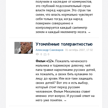
получили в наследие от коммунистов,
это глубокий подсознательный страх
власти перед народом. Это страх так
силен, что власть нормально чувствует
себя только тогда, когда народ
повержен совершенно и
контролируется каждый сантиметр
земли и каждый миллиметр мозга.
→
Утомлённые толерантностью
Александр Самоваров
31 октябрь 2007, 17:32
0
0
Фильм «12».
Пожалеть чеченского
мальчика и таджикскую девочку, чей
папа травил наркотиками русских детей,
их пожалеть, а своих бить кулаками по
лицу до крови. Или все-таки защищать
своих детей? Вот это и есть выбор,
который стоит перед русским
человеком. Фильм Михалкова ставит
именно этот вопрос. И русский ответ на
него уже понятен.
→