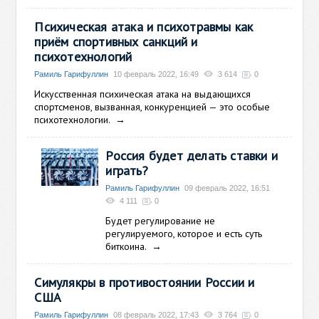
Психическая атака и психотравмы как
приём спортивных санкций и
психотехнологий
Рамиль Гарифуллин
10 февраль 2022, 16:49
3 614
0
Искусственная психическая атака на выдающихся
спортсменов, вызванная, конкуренцией — это особые
психотехнологии.
→
Россия будет делать ставки и
играть?
Рамиль Гарифуллин
09 февраль 2022, 16:51
4 111
0
Будет регулирование не
регулируемого, которое и есть суть
биткоина.
→
Симулякры в противостоянии России и
США
Рамиль Гарифуллин
08 февраль 2022, 17:43
3 764
0