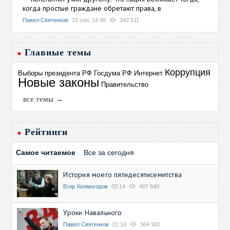
когда простые граждане обретают права, в
Павел Святенков
23 сен, 14:48
342 511
Главные темы
Коррупция
Выборы президента РФ
Госдума РФ
Интернет
Новые законы
Правительство
все темы →
Рейтинги
Самое читаемое
Все за сегодня
История моего пятидесятисемитства
Егор Холмогоров
02:14
407 640
Уроки Навального
Павел Святенков
01:14
364 382