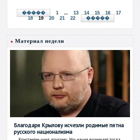
1
...
13
14
15
16
17
�����
18
19
20
21
22
�����
Материал недели
Благодаря Крылову исчезли родимые пятна
русского национализма
Константин учил другому. Что нация возникает тогда,