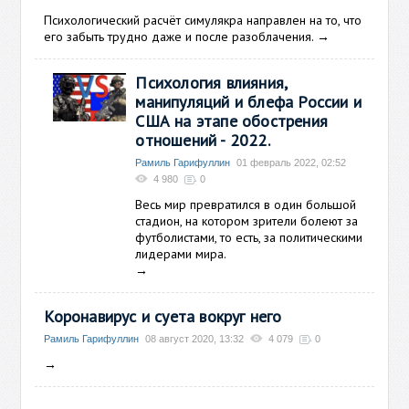
Психологический расчёт симулякра направлен на то, что
его забыть трудно даже и после разоблачения.
→
Психология влияния,
манипуляций и блефа России и
США на этапе обострения
отношений - 2022.
Рамиль Гарифуллин
01 февраль 2022, 02:52
4 980
0
Весь мир превратился в один большой
стадион, на котором зрители болеют за
футболистами, то есть, за политическими
лидерами мира.
→
Коронавирус и суета вокруг него
Рамиль Гарифуллин
08 август 2020, 13:32
4 079
0
→