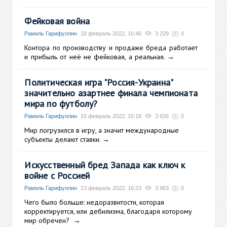
Фейковая война
Рамиль Гарифуллин
18 февраль 2022, 16:46
3 229
0
Контора по производству и продаже бреда работает
и прибыль от неё не фейковая, а реальная.
→
Политическая игра "Россия-Украина"
значительно азартнее финала чемпионата
мира по футболу?
Рамиль Гарифуллин
15 февраль 2022, 15:18
3 626
0
Мир погрузился в игру, а значит международные
субъекты делают ставки.
→
Искусственный бред Запада как ключ к
войне с Россией
Рамиль Гарифуллин
13 февраль 2022, 16:23
3 963
0
Чего было больше: недоразвитости, которая
корректируется, или дебилизма, благодаря которому
мир обречен?
→