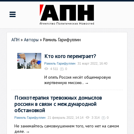
АПН
»
Авторы
»
Рамиль Гарифуллин
Кто кого переиграет?
Рамиль Гарифуллин
31 март 2022, 16:40
4 511
0
И опять Россия несёт общемировую
жертвенную миссию..
→
Психотерапия тревожных домыслов
россиян в связи с международной
обстановкой
Рамиль Гарифуллин
21 февраль 2022, 14:14
3 314
0
Не занимайтесь самовнушением того, чего нет на самом
деле.
→