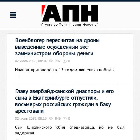
Военблогер пересчитал на дроны
выведенные осуждённым экс-
замминистром обороны деньги
02 июль 2025, 08:34
797
0
Иванов приговорён к 13 годам лишения свободы.
→
Главу азербайджанской диаспоры и его
сына в Екатеринбурге отпустили,
восьмерых российских граждан в Баку
арестовали
02 июль 2025, 08:16
849
0
Сын Шихлинского сбил спецназовца, но не был
задержан.
→