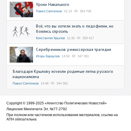
Уроки Навального
Павел Святенков
01:14
364 708
Всё, что вы хотели знать о педофилии, но
боялись спросить
Константин Крылов
11:30
359 417
Серебренников: режиссерская трагедия
Игорь Караулов
14:50
347 391
Благодаря Крылову исчезли родимые пятна русского
национализма
Павел Святенков
14:48
344 362
Copyright © 1999-2025 «Агентство Политических Новостей»
Лицензия Минпечати Эл. №77-2792
При полном или частичном использовании материалов, ссылка на
АПН обязательна