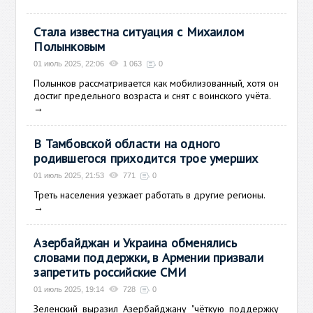
Стала известна ситуация с Михаилом
Полынковым
01 июль 2025, 22:06
1 063
0
Полынков рассматривается как мобилизованный, хотя он
достиг предельного возраста и снят с воинского учёта.
→
В Тамбовской области на одного
родившегося приходится трое умерших
01 июль 2025, 21:53
771
0
Треть населения уезжает работать в другие регионы.
→
Азербайджан и Украина обменялись
словами поддержки, в Армении призвали
запретить российские СМИ
01 июль 2025, 19:14
728
0
Зеленский
выразил Азербайджану "чёткую поддержку