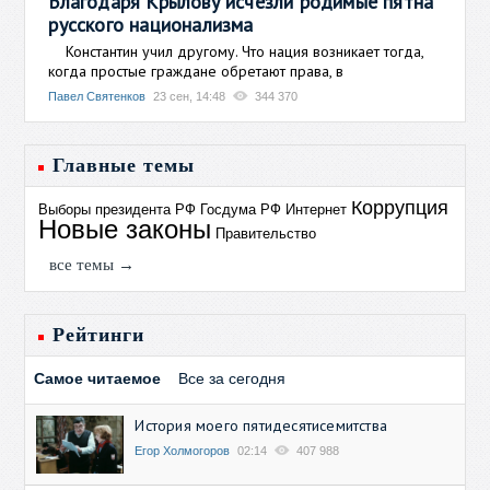
Благодаря Крылову исчезли родимые пятна
русского национализма
Константин учил другому. Что нация возникает тогда,
когда простые граждане обретают права, в
Павел Святенков
23 сен, 14:48
344 370
Главные темы
Коррупция
Выборы президента РФ
Госдума РФ
Интернет
Новые законы
Правительство
все темы →
Рейтинги
Самое читаемое
Все за сегодня
История моего пятидесятисемитства
Егор Холмогоров
02:14
407 988