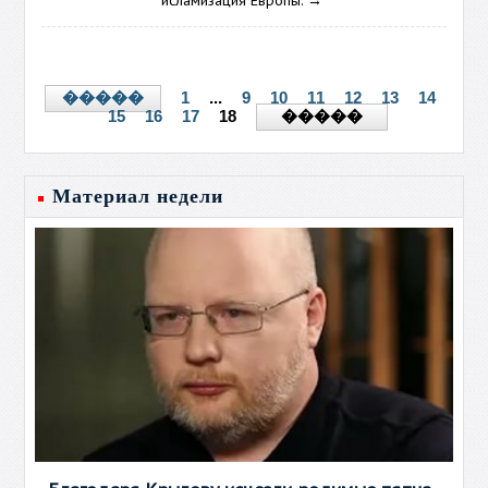
исламизация Европы.
→
1
...
9
10
11
12
13
14
�����
15
16
17
18
�����
Материал недели