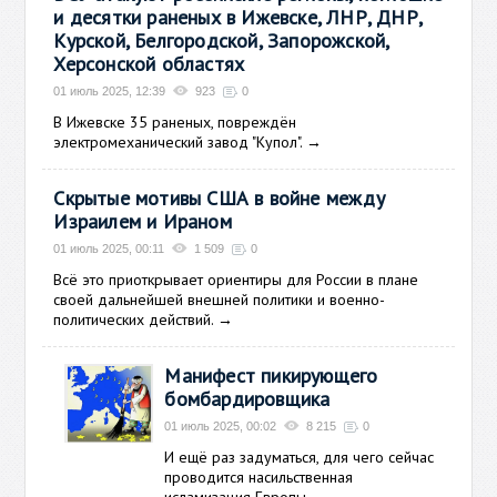
и десятки раненых в Ижевске, ЛНР, ДНР,
Курской, Белгородской, Запорожской,
Херсонской областях
01 июль 2025, 12:39
923
0
В Ижевске 35 раненых, повреждён
электромеханический завод "Купол".
→
Скрытые мотивы США в войне между
Израилем и Ираном
01 июль 2025, 00:11
1 509
0
Всё это приоткрывает ориентиры для России в плане
своей дальнейшей внешней политики и военно-
политических действий.
→
Манифест пикирующего
бомбардировщика
01 июль 2025, 00:02
8 215
0
И ещё раз задуматься, для чего сейчас
проводится насильственная