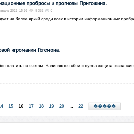
ационные пробросы и прогнозы Пригожина.
враль 2023, 15:36
9 382
0
дует на более яркий среди всех в истории информационных пробр
вой игромании Гегемона.
ен платить по счетам. Начинаются сбои и нужна защита экспансие
14
15
16
17
18
19
20
...
22
�����