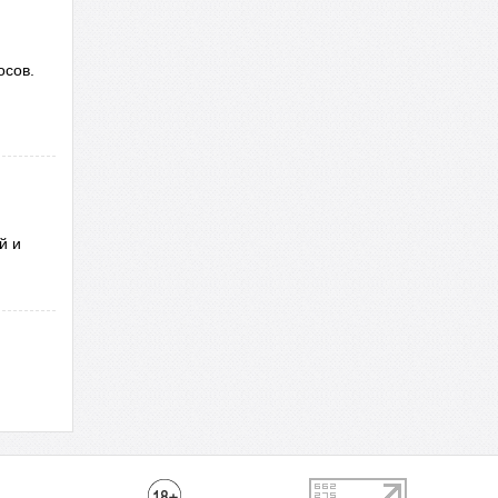
осов.
й и