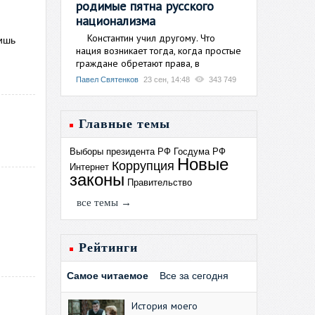
родимые пятна русского
национализма
Константин учил другому. Что
ишь
нация возникает тогда, когда простые
граждане обретают права, в
Павел Святенков
23 сен, 14:48
343 749
Главные темы
Выборы президента РФ
Госдума РФ
Новые
Коррупция
Интернет
законы
Правительство
все темы →
Рейтинги
Самое читаемое
Все за сегодня
История моего