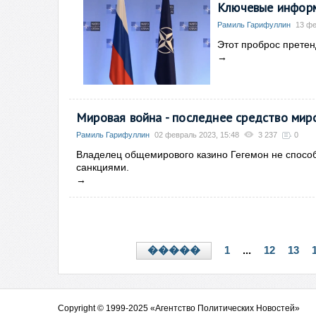
Ключевые информ
Рамиль Гарифуллин
13 фе
Этот проброс претен
→
Мировая война - последнее средство миро
Рамиль Гарифуллин
02 февраль 2023, 15:48
3 237
0
Владелец общемирового казино Гегемон не способ
санкциями.
→
1
...
12
13
�����
Copyright © 1999-2025 «Агентство Политических Новостей»