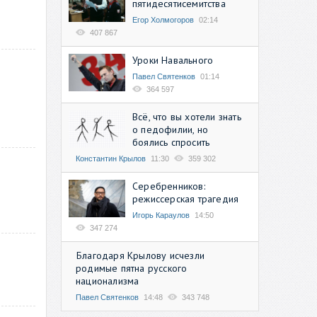
пятидесятисемитства
Егор Холмогоров
02:14
407 867
Уроки Навального
Павел Святенков
01:14
364 597
Всё, что вы хотели знать
о педофилии, но
боялись спросить
Константин Крылов
11:30
359 302
Серебренников:
режиссерская трагедия
Игорь Караулов
14:50
347 274
Благодаря Крылову исчезли
родимые пятна русского
национализма
Павел Святенков
14:48
343 748