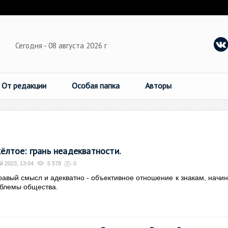
Сегодня - 08 августа 2026 г
От редакции
Особая папка
Авторы
жёлтое: грань неадекватности.
й 2023, 13:04
5 578
0
дравый смысл и адекватно - объективное отношение к знакам, начи
облемы общества.