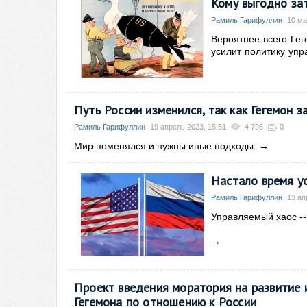
Кому выгодно за
Рамиль Гарифуллин
10 ма
Вероятнее всего Гег
усилит политику упр
Путь России изменился, так как Гегемон з
Рамиль Гарифуллин
19 апрель 2023, 15:51
4 798
0
Мир поменялся и нужны иные подходы.
→
Настало время ус
Рамиль Гарифуллин
13 ап
Управляемый хаос --
→
Проект введения моратория на развитие и
Гегемона по отношению к России