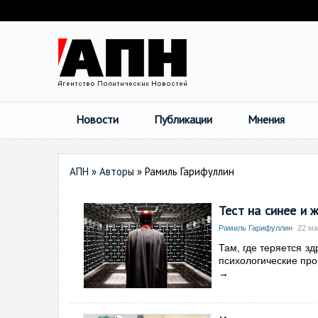
Новости
Публикации
Мнения
АПН
»
Авторы
»
Рамиль Гарифуллин
Тест на синее и 
Рамиль Гарифуллин
22 ма
Там, где теряется з
психологические пр
→