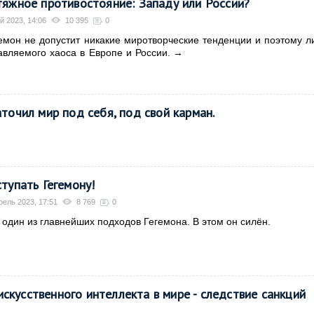
тяжное противостояние: Западу или России?
й 2023, 14:06
10 395
0
емон не допустит никакие миротворческие тенденции и поэтому л
авляемого хаоса в Европе и России.
→
аточил мир под себя, под свой карман.
тупать Гегемону!
рель 2023, 17:51
8 769
0
 один из главнейших подходов Гегемона. В этом он силён.
скусственного интеллекта в мире - следствие санкций