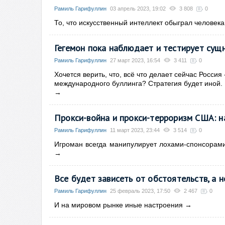
Рамиль Гарифуллин
03 апрель 2023, 19:02
3 808
0
То, что искусственный интеллект обыграл человека
Гегемон пока наблюдает и тестирует су
Рамиль Гарифуллин
27 март 2023, 16:54
3 411
0
Хочется верить, что, всё что делает сейчас Россия 
международного буллинга? Стратегия будет иной.
→
Прокси-война и прокси-терроризм США: н
Рамиль Гарифуллин
11 март 2023, 23:44
3 514
0
Игроман всегда манипулирует лохами-спонсорами,
→
Все будет зависеть от обстоятельств, а н
Рамиль Гарифуллин
25 февраль 2023, 17:50
2 467
0
И на мировом рынке иные настроения
→