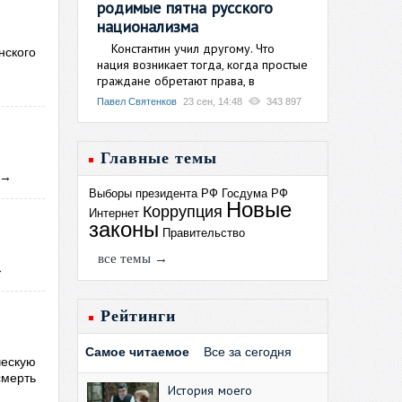
родимые пятна русского
национализма
Константин учил другому. Что
нского
нация возникает тогда, когда простые
граждане обретают права, в
Павел Святенков
23 сен, 14:48
343 897
Главные темы
→
Выборы президента РФ
Госдума РФ
Новые
Коррупция
Интернет
законы
Правительство
все темы →
→
Рейтинги
Самое читаемое
Все за сегодня
ческую
смерть
История моего