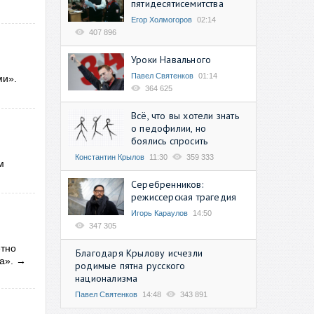
пятидесятисемитства
Егор Холмогоров
02:14
407 896
Уроки Навального
Павел Святенков
01:14
ми».
364 625
Всё, что вы хотели знать
о педофилии, но
боялись спросить
Константин Крылов
11:30
359 333
м
Серебренников:
режиссерская трагедия
Игорь Караулов
14:50
347 305
етно
Благодаря Крылову исчезли
ка».
→
родимые пятна русского
национализма
Павел Святенков
14:48
343 891