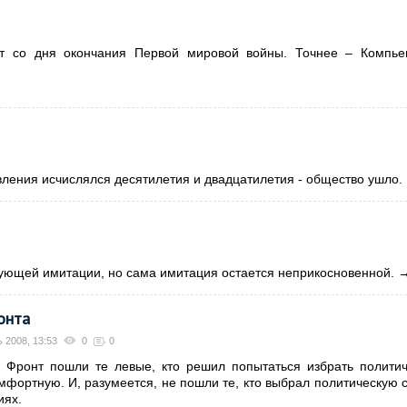
т со дня окончания Первой мировой войны. Точнее – Компье
вления исчислялся десятилетия и двадцатилетия - общество ушло.
ющей имитации, но сама имитация остается неприкосновенной.
онта
ь 2008, 13:53
0
0
Фронт пошли те левые, кто решил попытаться избрать полити
омфортную. И, разумеется, не пошли те, кто выбрал политическую 
иях.