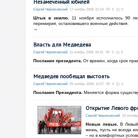
Незамеченный юбилей
Сергей Черняховский
17 ноябрь 2008, 01:54
0
0
Штык в землю.
11 ноября исполнилось 90 ле
перемирия, остановившего военные действия.
→
Власть для Медведева
Сергей Черняховский
11 ноябрь 2008, 00:41
0
0
Послание президента.
От времен, когда срок пра
Медведев пообещал выстоять
Сергей Черняховский
05 ноябрь 2008, 15:57
0
0
Послание Президента.
Меняется форма существу
Открытие Левого фр
Сергей Черняховский
29 октябр
Новые левые.
В Левый 
жизнь, пусть не всегда к
– но в комфортных услов