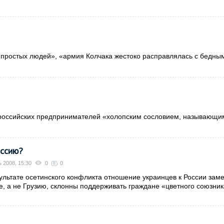
простых людей», «армия Колчака жестоко расправлялась с бедны
российских предпринимателей «холопским сословием, называющи
оссию?
ь 2008, 15:30
0
0
ультате осетинского конфликта отношение украинцев к России зам
е, а не Грузию, склонны поддерживать граждане «цветного союзни