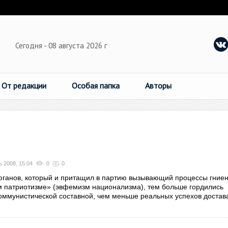
Сегодня - 08 августа 2026 г
От редакции
Особая папка
Авторы
ь 2008, 15:04
0
0
ганов, который и притащил в партию вызывающий процессы гние
м патриотизме» (эвфемизм национализма), тем больше гордились
коммунистической составной, чем меньше реальных успехов достав