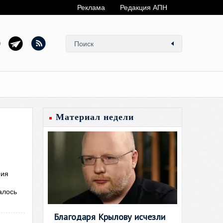
Реклама
Редакция АПН
Материал недели
ния
алось
Благодаря Крылову исчезли