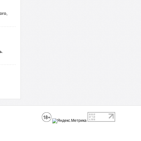
ого,
ь.