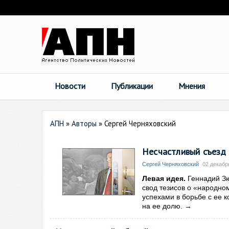
Новости
Публикации
Мнения
АПН
»
Авторы
»
Сергей Черняховский
Несчастливый съезд
Сергей Черняховский
02 декабр
Левая идея.
Геннадий Зю
свод тезисов о «народно
успехами в борьбе с ее 
на ее долю.
→