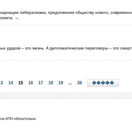
карнации либерализма, предложения обществу нового, современн
роекта.
→
тных ударов – это жизнь. А дипломатические переговоры – это смерт
13
14
15
16
17
18
19
...
26
�����
 на АПН обязательна