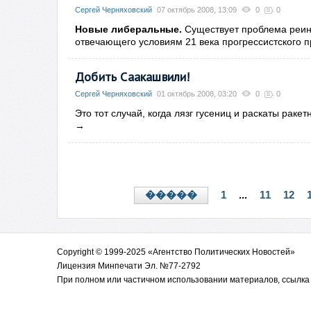
Сергей Черняховский
07 октябрь 2008, 13:09
0
0
Новые либеральные.
Существует проблема реин
отвечающего условиям 21 века прогрессистского п
Добить Саакашвили!
Сергей Черняховский
01 октябрь 2008, 03:20
0
0
Это тот случай, когда лязг гусениц и раскаты раке
→
1
...
11
12
�����
Copyright © 1999-2025 «Агентство Политических Новостей»
Лицензия Минпечати Эл. №77-2792
При полном или частичном использовании материалов, ссылка