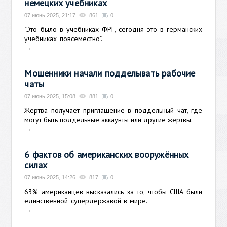
немецких учебниках
07 июнь 2025, 21:17
861
0
"Это было в учебниках ФРГ, сегодня это в германских
учебниках повсеместно".
→
Мошенники начали подделывать рабочие
чаты
07 июнь 2025, 15:08
881
0
Жертва получает приглашение в поддельный чат, где
могут быть поддельные аккаунты или другие жертвы.
→
6 фактов об американских вооружённых
силах
07 июнь 2025, 14:26
817
0
63% американцев высказались за то, чтобы США были
единственной супердержавой в мире.
→