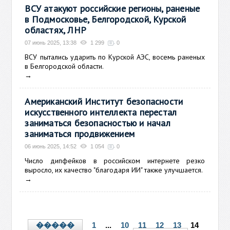
ВСУ атакуют российские регионы, раненые
в Подмосковье, Белгородской, Курской
областях, ЛНР
07 июнь 2025, 13:38
1 299
0
ВСУ пытались ударить по Курской АЭС, восемь раненых
в Белгородской области.
→
Американский Институт безопасности
искусственного интеллекта перестал
заниматься безопасностью и начал
заниматься продвижением
06 июнь 2025, 14:52
1 054
0
Число дипфейков в российском интернете резко
выросло, их качество "благодаря ИИ" также улучшается.
→
1
...
10
11
12
13
14
�����