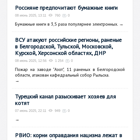
Россияне предпочитают бумажные книги
08 июнь 2025, 13:11
760
0
Бумажные книги в 3,5 раза популярнее электронных.
→
ВСУ атакуют российские регионы, раненые
в Белгородской, Тульской, Московской,
Курской, Херсонской областях, ДНР
08 июнь 2025, 12:56
1 254
0
Пожар на заводе "Азот", 11 раненых в Белгородской
области, атакован кафедральный собор Рыльска.
→
Турецкий канал разыскивает хозяев для
котят
07 июнь 2025, 22:11
949
0
→
РВИО: корни оправдания нацизма лежат в