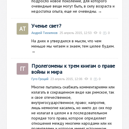
подросло новое поколение, для которого
очевидные вещи могут быть, в силу возраста и
недостатка опыта, еще не очевидны.
→
Ученье свет?
АТ
Андрей Тихмянов
25 апрель 2015, 12:53
0
0
На днях я утвердился в мысли, что чем
меньше мы читаем и знаем, тем целее будем.
→
Пролегомены к трем книгам о праве
ГГ
войны и мира
Гуго Гроций
23 апрель 2015, 12:06
0
0
Многие пытались снабжать комментариями или
излагать в сокращенном виде как римское, так
и свое отечественное,
внутригосударственное, право; напротив,
лишь немногие касались, но никто до сих пор
не излагал в целом и в последовательном
порядке того права, которое определяет
отношения между многими народами или их
правителями и которое имеет источником