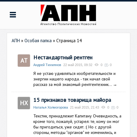
АПН
»
Особая папка
» Страница 14
Нестандартный рентген
АТ
Андрей Тихмянов
22 май 2015, 09:32
0
0
Я не устаю удивляться изобретательности и
энергии нашего народа. - так начал свой
рассказ за мой знакомый рентгентехник...
→
15 признаков товарища майора
НХ
Наталья Холмогорова
21 май 2015, 21:43
0
0
Текстик, принадлежит Капитану Очевидность, а
кроме того, пожалуй, устарел: те, кому он мог
бы пригодиться, уже сидят. :( Но с другой
стороны, методы "органов" не изменились, и