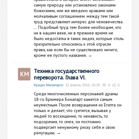
самую природу или установлено законами
божескими, или же введено нравами или
молчаливым соглашением. между тем такой
труд представляет интерес для человечества.
... Подобный труд тем более необходим, что
ни в нашем веке, ни в прежнее время не
было недостатка в таких людях, которые столь
презрительно относились к этой отрасли
права, как если бы не существовало ничего,
кроме ее пустого названия.
→
Техника государственного
КМ
переворота. Глава VI.
Курцио Малапарте
21 апрель 2015, 10:29
0
0
Среди многочисленных персонажей драмы
18-го Брюмера Бонапарт кажется самым
неуместным. После возвращения из Египта он
только и делает, что суетится, вызывая у
людей то восхищение, то ненависть, то
подозрения, то смех, он постоянно
подвергает ненужному риску себя и свою
репутацию.
→