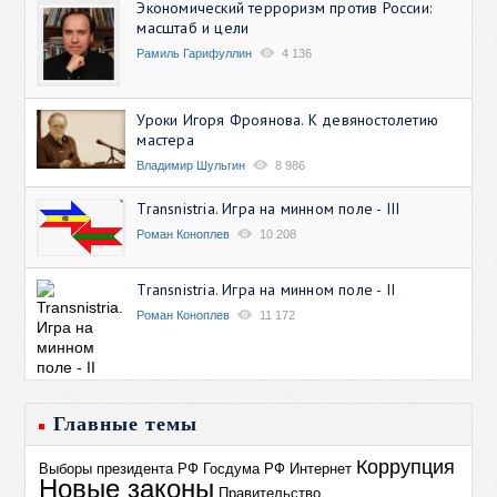
Экономический терроризм против России:
масштаб и цели
Рамиль Гарифуллин
4 136
Уроки Игоря Фроянова. К девяностолетию
мастера
Владимир Шульгин
8 986
Transnistria. Игра на минном поле - III
Роман Коноплев
10 208
Transnistria. Игра на минном поле - II
Роман Коноплев
11 172
Главные темы
Коррупция
Выборы президента РФ
Госдума РФ
Интернет
Новые законы
Правительство