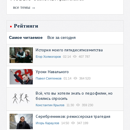
все темы →
Рейтинги
Самое читаемое
Все за сегодня
История моего пятидесятисемитства
Егор Холмогоров
02:14
407 787
Уроки Навального
Павел Святенков
01:14
364 520
Всё, что вы хотели знать о педофилии, но
боялись спросить
Константин Крылов
11:30
359 230
Серебренников: режиссерская трагедия
Игорь Караулов
14:50
347 199