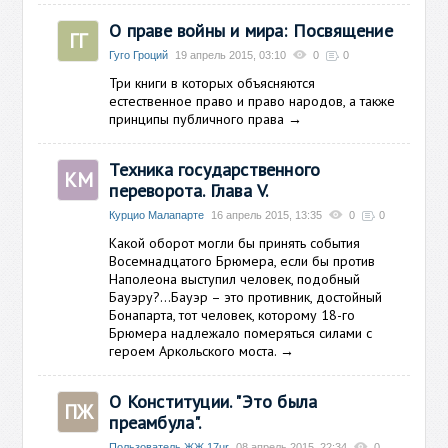
О праве войны и мира: Посвящение
ГГ
Гуго Гроций
19 апрель 2015, 03:10
0
0
Три книги в которых объясняются
естественное право и право народов, а также
принципы публичного права
→
Техника государственного
КМ
переворота. Глава V.
Курцио Малапарте
16 апрель 2015, 13:35
0
0
Какой оборот могли бы принять события
Восемнадцатого Брюмера, если бы против
Наполеона выступил человек, подобный
Бауэру?...Бауэр – это противник, достойный
Бонапарта, тот человек, которому 18-го
Брюмера надлежало померяться силами с
героем Аркольского моста.
→
О Конституции. "Это была
ПЖ
преамбула".
Пользователь ЖЖ 17ur
08 апрель 2015, 22:34
0