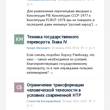
0
Для развлечения перечитываю вводные к
Конституции РФ, Конституции СССР-1977 и
Конституции РСФСР-1978 (вы не поверите, в
последней даже мелькнул "русский народ").
→
Техника государственного
КМ
переворота. Глава IV.
Курцио Малапарте
01 апрель 2015, 03:15
0
0
Если считать, подобно Хорэсу Рамболду, что
хаос – самое необходимое из условий,
благоприятствующих государственному
перевороту, то в чем оправдание польских
катилинариев?
→
Ограничения трансформации
СБ
человеческой телесности в
условиях современной НТР
Станислав Бескаравайный
29 март 2015, 14:57
0
0