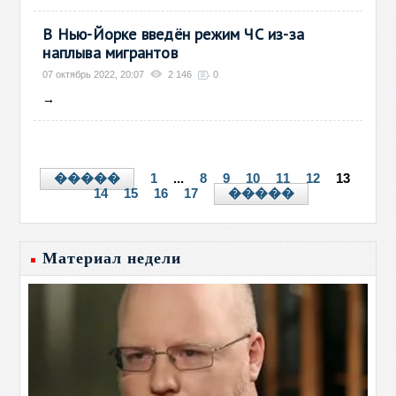
В Нью-Йорке введён режим ЧС из-за
наплыва мигрантов
07 октябрь 2022, 20:07
2 146
0
→
1
...
8
9
10
11
12
13
�����
14
15
16
17
�����
Материал недели