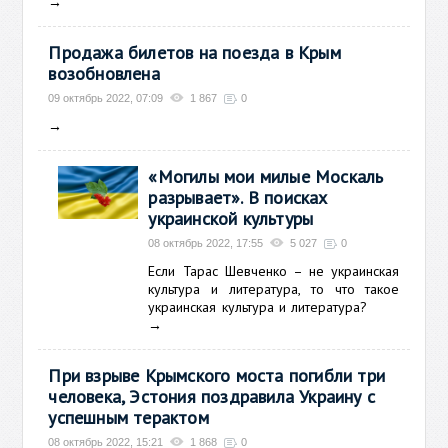
→
Продажа билетов на поезда в Крым
возобновлена
09 октябрь 2022, 07:09
1 867
0
→
«Могилы мои милые Москаль
разрывает». В поисках
украинской культуры
08 октябрь 2022, 17:55
5 027
0
Если Тарас Шевченко – не украинская
культура и литература, то что такое
украинская культура и литература?
→
При взрыве Крымского моста погибли три
человека, Эстония поздравила Украину с
успешным терактом
08 октябрь 2022, 15:21
1 868
0