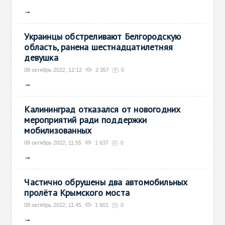
→
Украинцы обстреливают Белгородскую
область, ранена шестнадцатилетняя
девушка
08 октябрь 2022, 12:12
2 357
0
→
Калининград отказался от новогодних
мероприятий ради поддержки
мобилизованных
08 октябрь 2022, 11:55
1 637
0
→
Частично обрушены два автомобильных
пролёта Крымского моста
08 октябрь 2022, 11:45
1 901
0
→