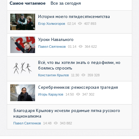
Самое читаемое
Все за сегодня
История моего пятидесятисемитства
Егор Холмогоров
02:14
407 893
Уроки Навального
Павел Святенков
01:14
364 622
Всё, что вы хотели знать о педофилии, но
боялись спросить
Константин Крылов
11:30
359 328
Серебренников: режиссерская трагедия
Игорь Караулов
14:50
347 302
Благодаря Крылову исчезли родимые пятна русского
национализма
Павел Святенков
14:48
343 882