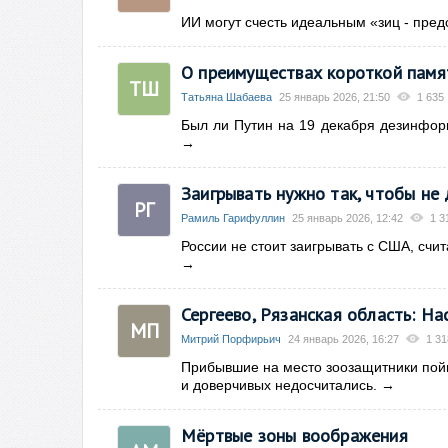
ИИ могут счесть идеальным «зиц - пред
О преимуществах короткой памя
ТШ
Татьяна Шабаева
25 январь 2026, 21:50
1 635
Был ли Путин на 19 декабря дезинфор
→
Заигрывать нужно так, чтобы не
РГ
Рамиль Гарифуллин
25 январь 2026, 12:42
1 3
России не стоит заигрывать с США, счи
→
Сергеево, Рязанская область: Н
МП
Митрий Порфирьич
24 январь 2026, 16:27
1 31
Прибывшие на место зоозащитники пойм
и доверчивых недосчитались.
→
Мёртвые зоны воображения