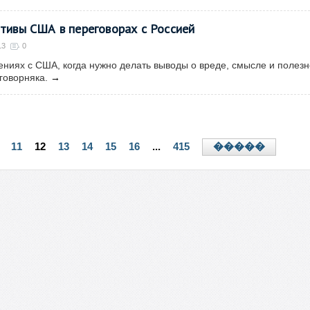
тивы США в переговорах с Россией
13
0
ениях с США, когда нужно делать выводы о вреде, смысле и полезн
говорняка.
→
11
12
13
14
15
16
...
415
�����