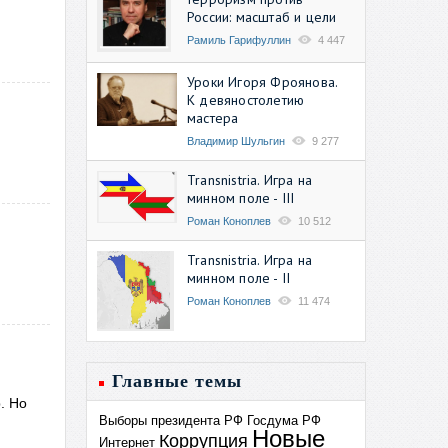
России: масштаб и цели
Рамиль Гарифуллин
4 447
Уроки Игоря Фроянова.
К девяностолетию
мастера
Владимир Шульгин
9 277
Transnistria. Игра на
минном поле - III
Роман Коноплев
10 512
Transnistria. Игра на
минном поле - II
Роман Коноплев
11 474
Главные темы
. Но
Выборы президента РФ
Госдума РФ
Новые
Коррупция
Интернет