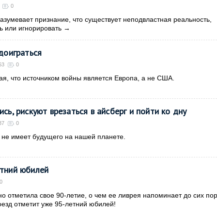
0
азумевает признание, что существует неподвластная реальность,
ь или игнорировать
→
 доиграться
63
0
тая, что источником войны является Европа, а не США.
сь, рискуют врезаться в айсберг и пойти ко дну
37
0
 не имеет будущего на нашей планете.
етний юбилей
0
о отметила свое 90-летие, о чем ее ливрея напоминает до сих пор
поезд отметит уже 95-летний юбилей!