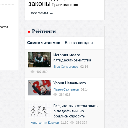
законы
Правительство
все темы →
ости
Рейтинги
Самое читаемое
Все за сегодня
История моего
пятидесятисемитства
Егор Холмогоров
02:14
407 889
Уроки Навального
Павел Святенков
01:14
364 618
Всё, что вы хотели знать
о педофилии, но
боялись спросить
Константин Крылов
11:30
359 324