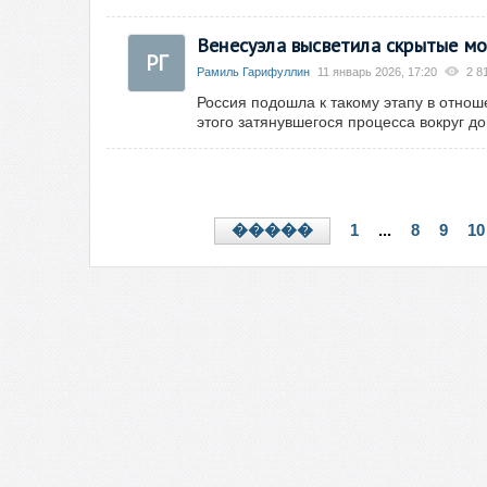
Венесуэла высветила скрытые мо
РГ
Рамиль Гарифуллин
11 январь 2026, 17:20
2 8
Россия подошла к такому этапу в отнош
этого затянувшегося процесса вокруг до
1
...
8
9
10
�����