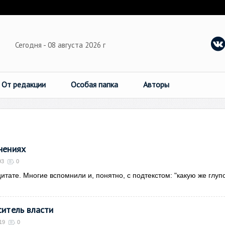
Сегодня - 08 августа 2026 г
От редакции
Особая папка
Авторы
нениях
93
0
итате. Многие вспомнили и, понятно, с подтекстом: "какую же глуп
ситель власти
19
0