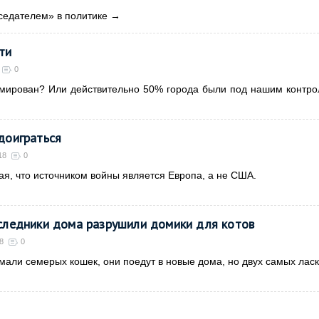
седателем» в политике
→
ти
0
мирован? Или действительно 50% города были под нашим контр
 доиграться
18
0
тая, что источником войны является Европа, а не США.
аследники дома разрушили домики для котов
8
0
али семерых кошек, они поедут в новые дома, но двух самых лас