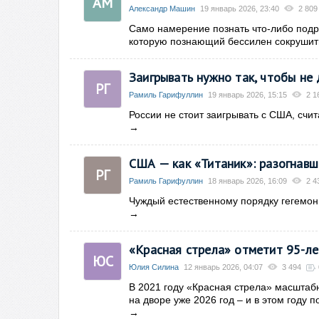
АМ
Александр Машин
19 январь 2026, 23:40
2 809
Само намерение познать что-либо подр
которую познающий бессилен сокрушит
Заигрывать нужно так, чтобы не
РГ
Рамиль Гарифуллин
19 январь 2026, 15:15
2 1
России не стоит заигрывать с США, счи
→
США — как «Титаник»: разогнавши
РГ
Рамиль Гарифуллин
18 январь 2026, 16:09
2 4
Чуждый естественному порядку гегемон
→
«Красная стрела» отметит 95-л
ЮС
Юлия Силина
12 январь 2026, 04:07
3 494
В 2021 году «Красная стрела» масштабн
на дворе уже 2026 год – и в этом году 
→