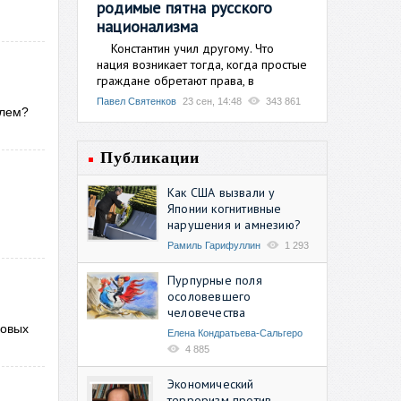
родимые пятна русского
национализма
Константин учил другому. Что
нация возникает тогда, когда простые
граждане обретают права, в
Павел Святенков
23 сен, 14:48
343 861
олем?
Публикации
Как США вызвали у
Японии когнитивные
нарушения и амнезию?
Рамиль Гарифуллин
1 293
Пурпурные поля
осоловевшего
человечества
ковых
Елена Кондратьева-Сальгеро
4 885
Экономический
терроризм против