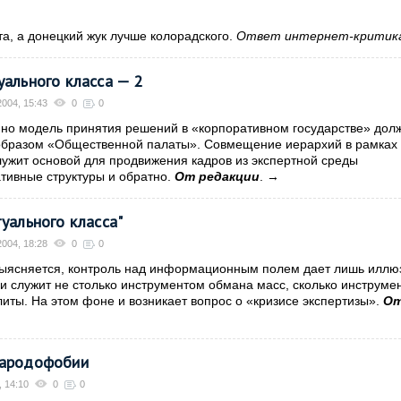
та, а донецкий жук лучше колорадского.
Ответ интернет-критик
уального класса — 2
004, 15:43
0
0
нно модель принятия решений в «корпоративном государстве» дол
рообразом «Общественной палаты». Совмещение иерархий в рамках
лужит основой для продвижения кадров из экспертной среды
ативные структуры и обратно.
От редакции
.
→
туального класса"
004, 18:28
0
0
ыясняется, контроль над информационным полем дает лишь илл
и служит не столько инструментом обмана масс, сколько инструме
ты. На этом фоне и возникает вопрос о «кризисе экспертизы».
О
народофобии
, 14:10
0
0