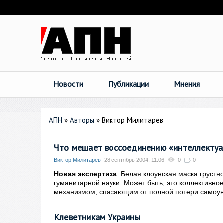
Новости
Публикации
Мнения
АПН
»
Авторы
»
Виктор Милитарев
Что мешает воссоединению «интеллектуа
Виктор Милитарев
28 сентябрь 2004, 11:06
0
0
Новая экспертиза
. Белая клоунская маска грустн
гуманитарной науки. Может быть, это коллективно
механизмом, спасающим от полной потери самоув
Клеветникам Украины