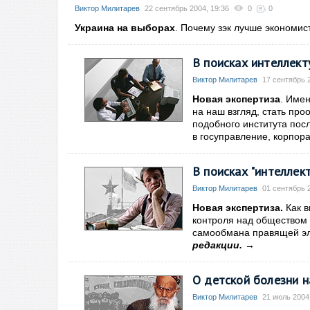
Виктор Милитарев
22 сентябрь 2004, 19:36
0
0
Украина на выборах
. Почему зэк лучше экономис
В поисках интеллект
Виктор Милитарев
17 сентябрь 2
Новая экспертиза
. Име
на наш взгляд, стать п
подобного института пос
в госуправление, корпор
В поисках "интеллек
Виктор Милитарев
01 сентябрь 2
Новая экспертиза.
Как в
контроля над обществом 
самообмана правящей эли
редакции.
→
О детской болезни 
Виктор Милитарев
21 июль 2004