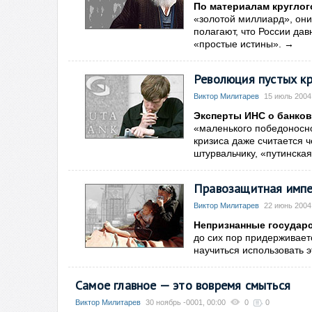
По материалам круглог
«золотой миллиард», они
полагают, что России да
«простые истины».
→
Революция пустых к
Виктор Милитарев
15 июль 2004
Эксперты ИНС о банков
«маленького победоносно
кризиса даже считается ч
штурвальчику, «путинская
Правозащитная имп
Виктор Милитарев
22 июнь 2004
Непризнанные государс
до сих пор придерживае
научиться использовать э
Самое главное — это вовремя смыться
Виктор Милитарев
30 ноябрь -0001, 00:00
0
0