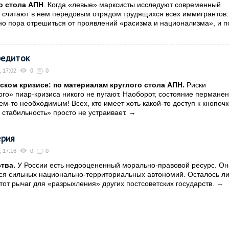
о стола АПН
. Когда «левые» марксисты исследуют современный
 считают в нем передовым отрядом трудящихся всех иммигрантов
вно пора отрешиться от проявлений «расизма и национализма», и п
редиток
, 17:02
0
0
ском кризисе: по материалам круглого стола АПН.
Риски
го» пиар-кризиса никого не пугают. Наоборот, состояние перманен
ем-то необходимым! Всех, кто имеет хоть какой-то доступ к кнопоч
 стабильность» просто не устраивает.
→
ерия
, 17:16
0
0
тва.
У России есть недооцененный морально-правовой ресурс. Он
тся сильных национально-территориальных автономий. Осталось л
тот рычаг для «разрыхления» других постсоветских государств.
→