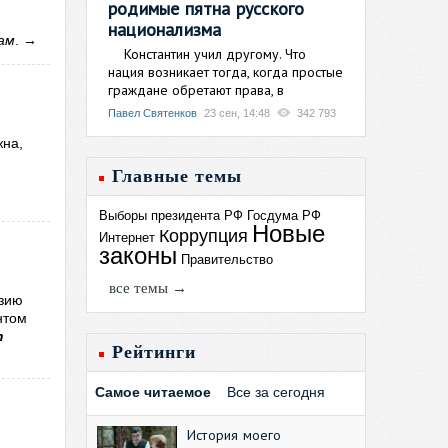
родимые пятна русского
национализма
ам
.
→
Константин учил другому. Что
нация возникает тогда, когда простые
граждане обретают права, в
Павел Святенков
23 сен, 14:48
342 793
жна,
Главные темы
Выборы президента РФ
Госдума РФ
Новые
Коррупция
Интернет
законы
Правительство
все темы →
юзию
нтом
т
Рейтинги
Самое читаемое
Все за сегодня
История моего