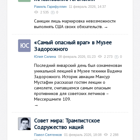
Рамиль Гарифуллин
11 февраль 2026, 14:37
2 535
0
Санкции лишь маркировка невозможности
выполнять США своих обязательств.
→
«Самый опасный враг» в Музее
ЮС
Задорожного
Юлия Силина
08 февраль 2026, 01:23
2 273
0
Последний январский день был ознаменован
уникальной лекцией в Музее техники Вадима
Задорожного. Историк авиации Мансур
Мустафин рассказал гостям лекции о
самолете, считавшемся самым опасным
противников для советских летчиков –
Мессершмите 109.
→
Совет мира: Трампистское
Содружество наций
Павел Святенков
01 февраль 2026, 18:08
2 288