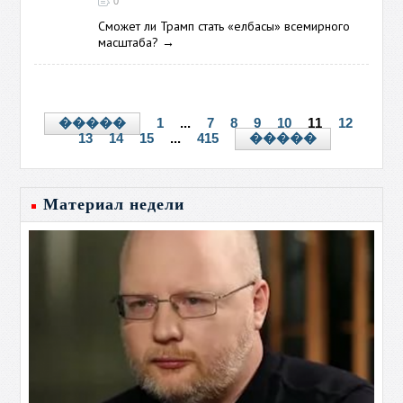
0
Сможет ли Трамп стать «елбасы» всемирного
масштаба?
→
1
...
7
8
9
10
11
12
�����
13
14
15
...
415
�����
Материал недели