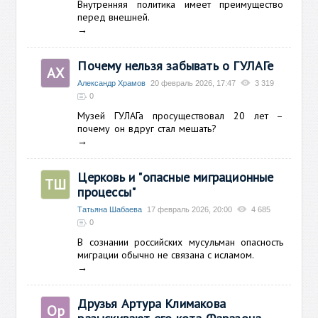
Внутренняя политика имеет преимущество
перед внешней.
→
Почему нельзя забывать о ГУЛАГе
АХ
Александр Храмов
20 февраль 2026, 17:47
3 319
0
Музей ГУЛАГа просуществовал 20 лет –
почему он вдруг стал мешать?
→
Церковь и "опасные миграционные
ТШ
процессы"
Татьяна Шабаева
17 февраль 2026, 20:00
4 685
0
В сознании российских мусульман опасность
миграции обычно не связана с исламом.
→
Друзья Артура Климакова
Ор