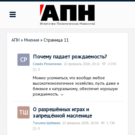
АПН
»
Мнения
» Страница 11
Почему падает рождаемость?
СР
Семён Резниченко
22 февраль 2026, 23:11
2 070
0
Можно усомниться, что вообще любое
высокотехнологичное хозяйство, пусть даже и
близкое к натуральному, обеспечит хорошую
рождаемость.
→
О разрешённых играх и
ТШ
запрещённой масленице
Татьяна Шабаева
22 февраль 2026, 16:04
1 735
0