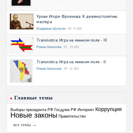
Уроки Игоря Фроянова. К девяностолетию
мастера
Владимир Шульгин
9 166
Transnistria. Игра на минном поле - III
Роман Коноплев
10 401
Transnistria. Игра на минном поле - II
Роман Коноплев
11 362
Главные темы
Коррупция
Выборы президента РФ
Госдума РФ
Интернет
Новые законы
Правительство
все темы →