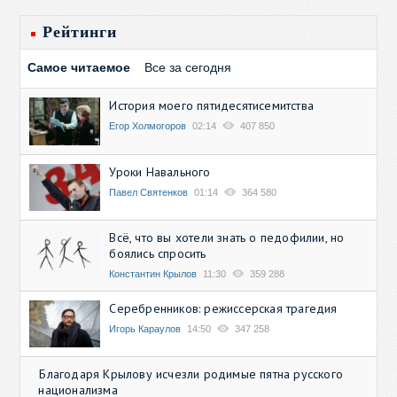
Рейтинги
Самое читаемое
Все за сегодня
История моего пятидесятисемитства
Егор Холмогоров
02:14
407 850
Уроки Навального
Павел Святенков
01:14
364 580
Всё, что вы хотели знать о педофилии, но
боялись спросить
Константин Крылов
11:30
359 288
Серебренников: режиссерская трагедия
Игорь Караулов
14:50
347 258
Благодаря Крылову исчезли родимые пятна русского
национализма