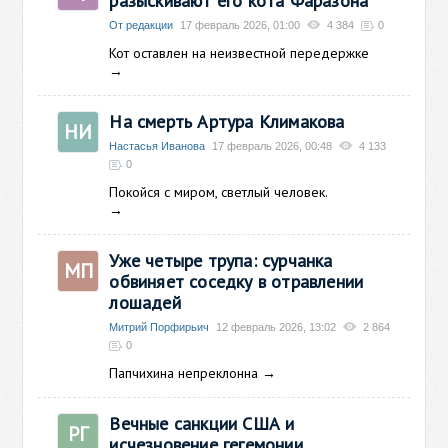
разыскивают его кота Фаразона
От редакции
17 февраль 2026, 01:00
4 384
0
Кот оставлен на неизвестной передержке
→
На смерть Артура Климакова
НИ
Настасья Иванова
17 февраль 2026, 00:48
4 133
0
Покойся с миром, светлый человек.
→
Уже четыре трупа: сурчанка
МП
обвиняет соседку в отравлении
лошадей
Митрий Порфирьич
12 февраль 2026, 13:02
2 864
0
Папчихина непреклонна
→
Вечные санкции США и
РГ
исчезновение гегемонии