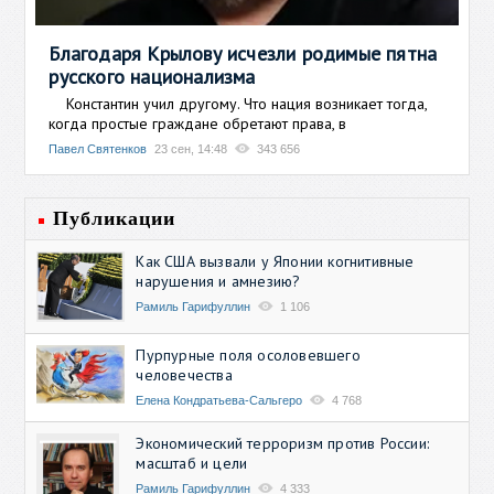
Благодаря Крылову исчезли родимые пятна
русского национализма
Константин учил другому. Что нация возникает тогда,
когда простые граждане обретают права, в
Павел Святенков
23 сен, 14:48
343 656
Публикации
Как США вызвали у Японии когнитивные
нарушения и амнезию?
Рамиль Гарифуллин
1 106
Пурпурные поля осоловевшего
человечества
Елена Кондратьева-Сальгеро
4 768
Экономический терроризм против России:
масштаб и цели
Рамиль Гарифуллин
4 333