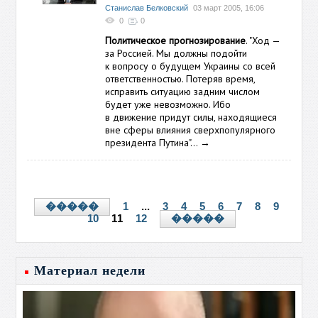
Станислав Белковский
03 март 2005, 16:06
0
0
Политическое прогнозирование
. "Ход —
за Россией. Мы должны подойти
к вопросу о будущем Украины со всей
ответственностью. Потеряв время,
исправить ситуацию задним числом
будет уже невозможно. Ибо
в движение придут силы, находящиеся
вне сферы влияния сверхпопулярного
президента Путина"…
→
1
...
3
4
5
6
7
8
9
�����
10
11
12
�����
Материал недели