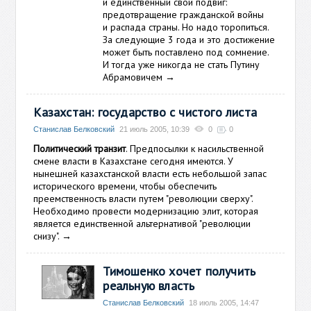
и единственный свой подвиг:
предотвращение гражданской войны
и распада страны. Но надо торопиться.
За следующие 3 года и это достижение
может быть поставлено под сомнение.
И тогда уже никогда не стать Путину
Абрамовичем
→
Казахстан: государство с чистого листа
Станислав Белковский
21 июль 2005, 10:39
0
0
Политический транзит
. Предпосылки к насильственной
смене власти в Казахстане сегодня имеются. У
нынешней казахстанской власти есть небольшой запас
исторического времени, чтобы обеспечить
преемственность власти путем "революции сверху".
Необходимо провести модернизацию элит, которая
является единственной альтернативой "революции
снизу".
→
Тимошенко хочет получить
реальную власть
Станислав Белковский
18 июль 2005, 14:47