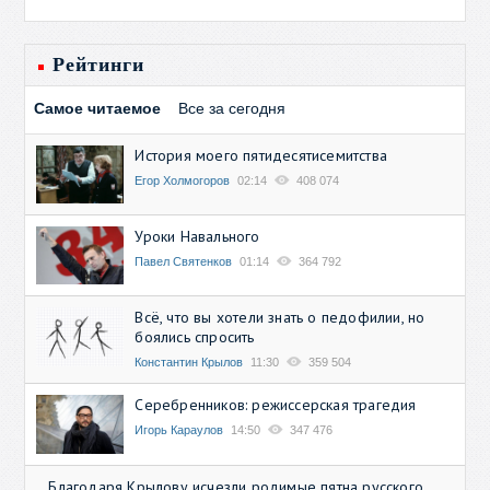
Рейтинги
Самое читаемое
Все за сегодня
История моего пятидесятисемитства
Егор Холмогоров
02:14
408 074
Уроки Навального
Павел Святенков
01:14
364 792
Всё, что вы хотели знать о педофилии, но
боялись спросить
Константин Крылов
11:30
359 504
Серебренников: режиссерская трагедия
Игорь Караулов
14:50
347 476
Благодаря Крылову исчезли родимые пятна русского