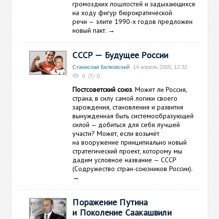
громоздких пошлостей и задыхающихся
на ходу фигур бюрократической
речи — элите 1990-х годов предложен
новый пакт.
→
СССР — Будущее России
Станислав Белковский
14 апрель 2005, 12:32
0
0
Постсоветский союз
. Может ли Россия,
страна, в силу самой логики своего
зарождения, становления и развития
вынужденная быть системообразующей
силой — добиться для себя лучшей
участи? Может, если возьмёт
на вооружение принципиально новый
стратегический проект, которому мы
дадим условное название — СССР
(Содружество стран-союзников России).
→
Поражение Путина
и Поколение Саакашвили