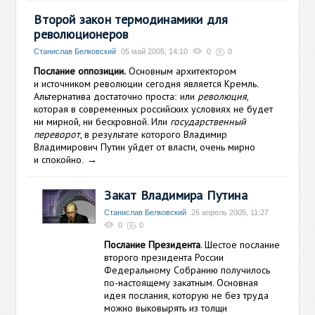
Второй закон термодинамики для
революционеров
Станислав Белковский
05 май 2005, 14:10
0
0
Послание оппозиции.
Основным архитектором
и источником революции сегодня является Кремль
.
Альтернатива достаточно проста
или
революция
,
:
которая в современных российских условиях не будет
ни мирной, ни бескровной. Или
государственный
переворот
, в результате которого Владимир
Владимирович Путин уйдет от власти, очень мирно
и спокойно
→
.
Закат Владимира Путина
Станислав Белковский
26 апрель 2005, 11:27
0
0
Послание Президента
. Шестое послание
второго президента России
Федеральному Собранию получилось
по-настоящему закатным. Основная
идея послания, которую не без труда
можно выковырять из толщи