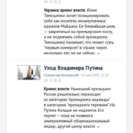
0
0
Украина: кризис власти.
Юлия
Тимошенко хочет позиционировать
себя как носитель незамутненных
идеалов Майдана. Ее ближайшая цель
— закрепиться на премьерском посту,
а не подменить собой президента.
Тимошенко понимает, что может стать
"первым номером" в стране через
несколько лет, но не сейчас.
→
Уход Владимира Путина
Станислав Белковский
18 май 2005, 11:10
0
0
Кризис власти
. Нынешний президент
России решительно переходит
из категории "президента надежды"
в категорию "президента терпения". На
Путина больше не надеются. Его
терпят — пока не появился
альтернативный общенациональный
лидер, другой центр власти
→