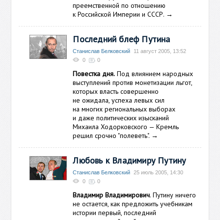
преемственной по отношению
к Российской Империи и СССР.
→
Последний блеф Путина
Станислав Белковский
11 август 2005, 13:52
0
0
Повестка дня.
Под влиянием народных
выступлений против монетизации льгот,
которых власть совершенно
не ожидала, успеха левых сил
на многих региональных выборах
и даже политических изысканий
Михаила Ходорковского — Кремль
решил срочно "полеветь".
→
Любовь к Владимиру Путину
Станислав Белковский
25 июль 2005, 14:30
0
0
Владимир Владимирович
. Путину ничего
не остается, как предложить учебникам
истории первый, последний