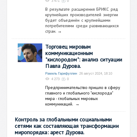
3 471
0
В результате расширения БРИКС ряд
крупнейших производителей энергии
будет объединён с крупнейшими
потребителями среди развивающихся
стран.
→
Торговец мировым
коммуникационным
"кислородом": анализ ситуации
Павла Дурова.
Рамиль Гарифуллин
26 август 2024, 18:10
4 273
0
Предпринимательство пришло в сферу
главного и глобального "кислорода"
мира - глобальных мировых
коммуникаций.
→
Контроль за глобальными социальными
сетями как составляющая трансформации
миропорядка: арест Дурова.