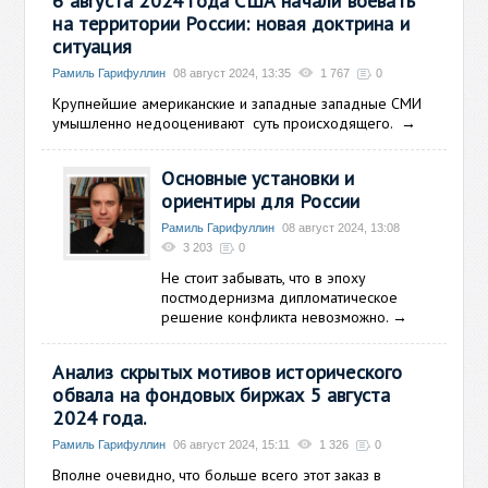
6 августа 2024 года США начали воевать
на территории России: новая доктрина и
ситуация
Рамиль Гарифуллин
08 август 2024, 13:35
1 767
0
Крупнейшие американские и западные западные СМИ
умышленно недооценивают суть происходящего.
→
Основные установки и
ориентиры для России
Рамиль Гарифуллин
08 август 2024, 13:08
3 203
0
Не стоит забывать, что в эпоху
постмодернизма дипломатическое
решение конфликта невозможно.
→
Анализ скрытых мотивов исторического
обвала на фондовых биржах 5 августа
2024 года.
Рамиль Гарифуллин
06 август 2024, 15:11
1 326
0
Вполне очевидно, что больше всего этот заказ в