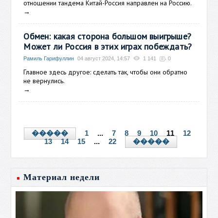
отношении тандема Китай-Россия направлен на Россию.
→
Обмен: какая сторона большом выигрыше?
Может ли Россия в этих играх побеждать?
Рамиль Гарифуллин
04 август 2024, 14:57
1 141
0
Главное здесь другое: сделать так, чтобы они обратно
не вернулись.
→
1
...
7
8
9
10
11
12
�����
13
14
15
...
22
�����
Материал недели