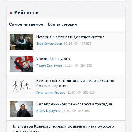
Рейтинги
Самое читаемое
Все за сегодня
История моего пятидесятисемитства
Егор Холмогоров
02:14
407 979
Уроки Навального
Павел Святенков
01:14
364 700
Всё, что вы хотели знать о педофилии, но
боялись спросить
Константин Крылов
11:30
359 410
Серебренников: режиссерская трагедия
Игорь Караулов
14:50
347 383
Благодаря Крылову исчезли родимые пятна русского
национализма